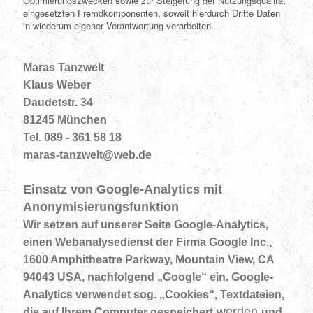
Optimierungszwecken sowie zur Steigerung der Nutzungsqualität
eingesetzten Fremdkomponenten, soweit hierdurch Dritte Daten
in wiederum eigener Verantwortung verarbeiten.
Maras Tanzwelt
Klaus Weber
Daudetstr. 34
81245 München
Tel. 089 - 361 58 18
maras-tanzwelt@web.de
Einsatz von Google-Analytics mit
Anonymisierungsfunktion
Wir setzen auf unserer Seite Google-Analytics,
einen Webanalysedienst der Firma Google Inc.,
1600 Amphitheatre Parkway, Mountain View, CA
94043 USA, nachfolgend „Google“ ein. Google-
Analytics verwendet sog. „Cookies“, Textdateien,
werden
die auf Ihrem Computer gespeichert
und